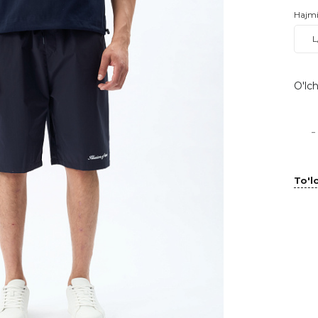
Hajm
L
O'lch
-
To'lo