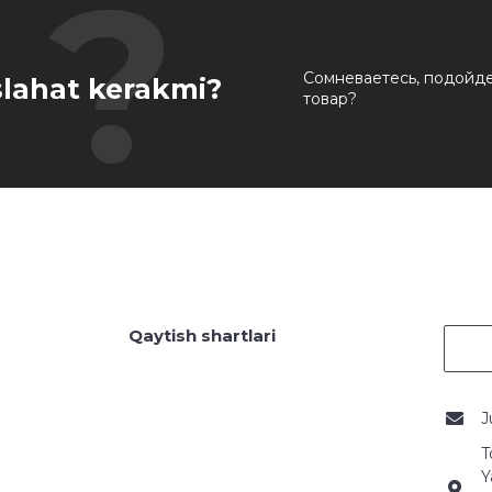
Сомневаетесь, подойде
lahat kerakmi?
товар?
Qaytish shartlari
J
T
Y