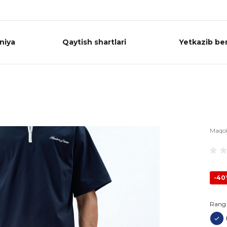
niya
Qaytish shartlari
Yetkazib ber
Maqo
-4
Rang