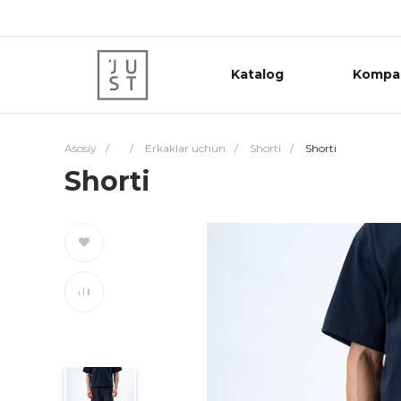
Katalog
Kompa
Asosiy
/
/
Erkaklar uchun
/
Shorti
/
Shorti
Shorti