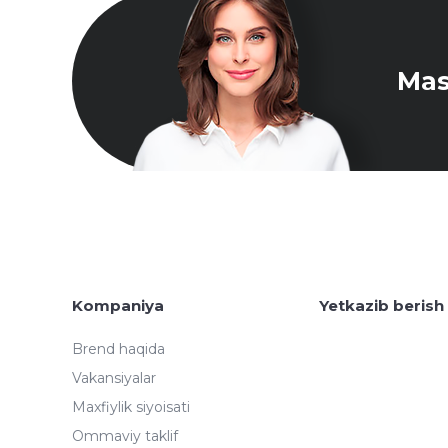
Mas
Kompaniya
Yetkazib berish
Brend haqida
Vakansiyalar
Maxfiylik siyoisati
Ommaviy taklif