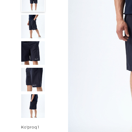
Ko'proq
1