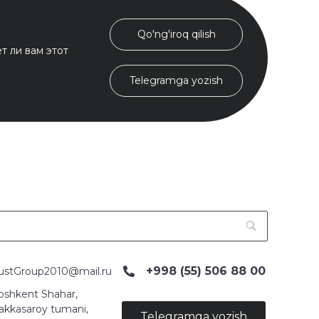
Qo'ng'iroq qilish
т ли вам этот
Telegramga yozish
+998 (55) 506 88 00
ustGroup2010@mail.ru
oshkent Shahar,
akkasaroy tumani,
Telegramga yozish