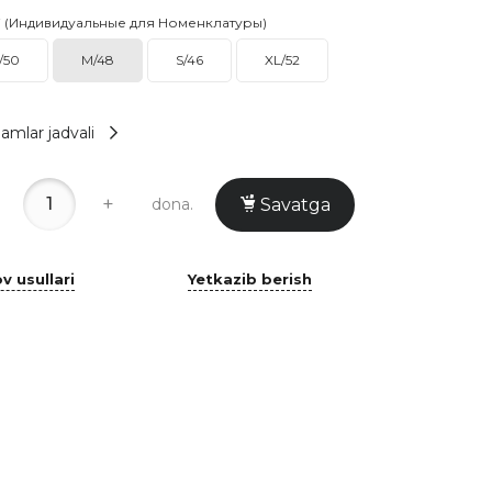
i (Индивидуальные для Номенклатуры)
/50
M/48
S/46
XL/52
amlar jadvali
+
dona.
Savatga
v usullari
Yetkazib berish