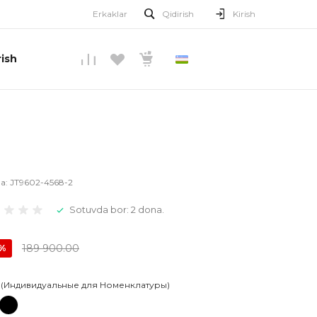
Erkaklar
Qidirish
Kirish
ish
O’ZBEKCHA
la:
JT9602-4568-2
Sotuvda bor: 2 dona.
189 900.00
0%
 (Индивидуальные для Номенклатуры)