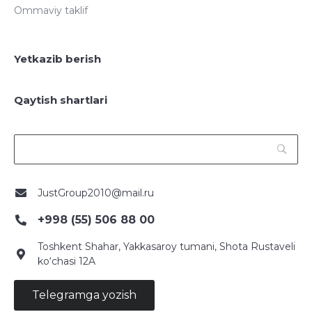
Ommaviy taklif
Yetkazib berish
Qaytish shartlari
JustGroup2010@mail.ru
+998 (55) 506 88 00
Toshkent Shahar, Yakkasaroy tumani, Shota Rustaveli
ko‘chasi 12A
Telegramga yozish