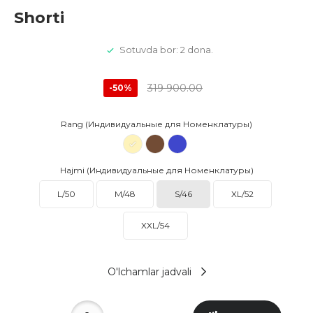
Shorti
Sotuvda bor: 2 dona.
319 900.00
-50%
Rang (Индивидуальные для Номенклатуры)
Hajmi (Индивидуальные для Номенклатуры)
L/50
M/48
S/46
XL/52
XXL/54
O'lchamlar jadvali