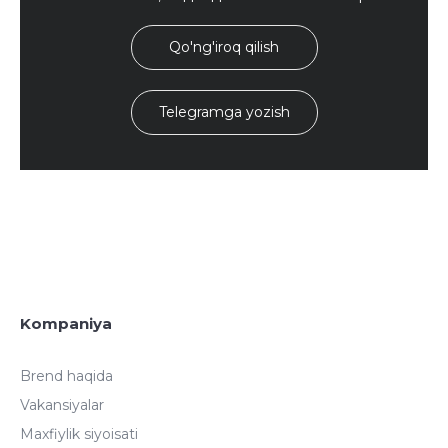
Qo'ng'iroq qilish
Telegramga yozish
Kompaniya
Brend haqida
Vakansiyalar
Maxfiylik siyoisati