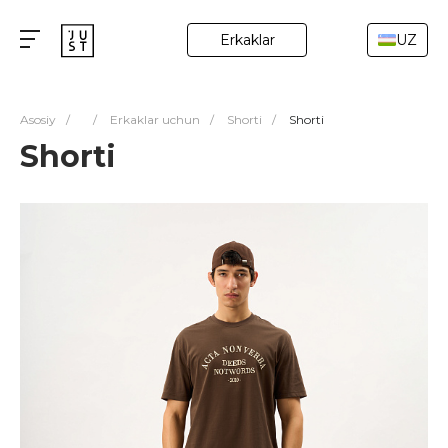
Erkaklar
UZ
Asosiy
/
/
Erkaklar uchun
/
Shorti
/
Shorti
Shorti