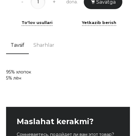
-
+
dona.
Savatga
To'lov usullari
Yetkazib berish
Tavsif
Sharhlar
95% хлопок
5% лён
Maslahat kerakmi?
Сомневаетесь, подойдет ли вам этот товар?