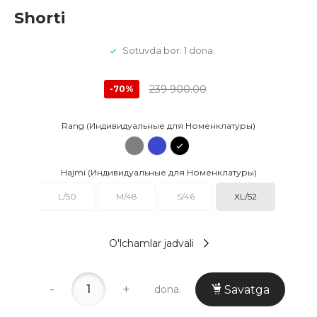
Shorti
Sotuvda bor: 1 dona.
239 900.00
-70%
Rang (Индивидуальные для Номенклатуры)
Hajmi (Индивидуальные для Номенклатуры)
L/50
M/48
S/46
XL/52
O'lchamlar jadvali
-
+
dona.
Savatga