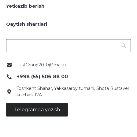
Yetkazib berish
Qaytish shartlari
JustGroup2010@mail.ru
+998 (55) 506 88 00
Toshkent Shahar, Yakkasaroy tumani, Shota Rustaveli
ko‘chasi 12A
Telegramga yozish