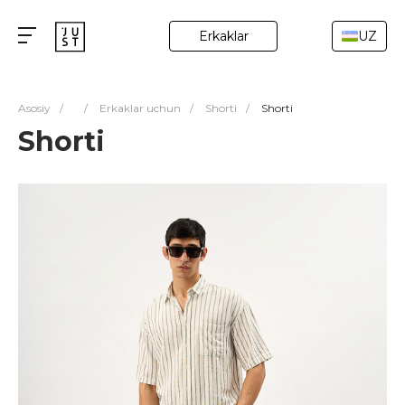
Erkaklar
UZ
Asosiy
/
/
Erkaklar uchun
/
Shorti
/
Shorti
Shorti