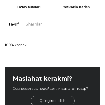
To'lov usullari
Yetkazib berish
Tavsif
Sharhlar
100% хлопок
Maslahat kerakmi?
Сомневаетесь, подойдет ли вам этот товар?
Qo'ng'iroq qilish