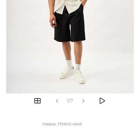
1/7
Maqola:
JT9602-4643