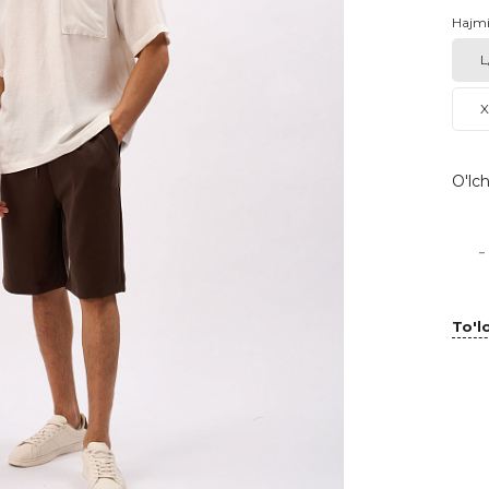
Hajm
L
X
O'lch
-
To'lo