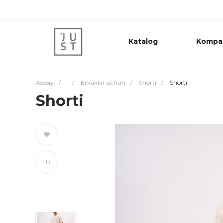
Katalog
Kompa
Asosiy
/
/
Erkaklar uchun
/
Shorti
/
Shorti
Shorti