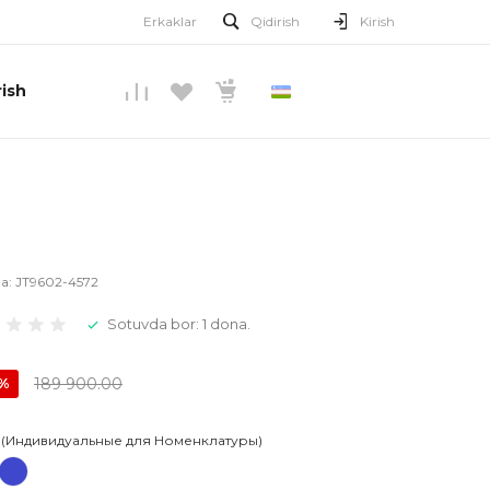
Erkaklar
Qidirish
Kirish
ish
O’ZBEKCHA
la:
JT9602-4572
Sotuvda bor: 1 dona.
189 900.00
0%
 (Индивидуальные для Номенклатуры)