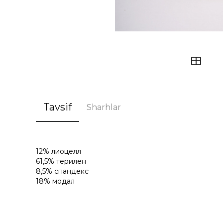
Tavsif
Sharhlar
12% лиоцелл
61,5% терилен
8,5% спандекс
18% модал