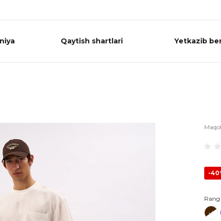
niya
Qaytish shartlari
Yetkazib ber
Maqo
-4
Rang