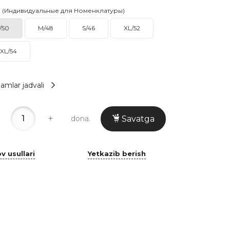
i (Индивидуальные для Номенклатуры)
/50
M/48
S/46
XL/52
XL/54
amlar jadvali
+
dona.
Savatga
v usullari
Yetkazib berish