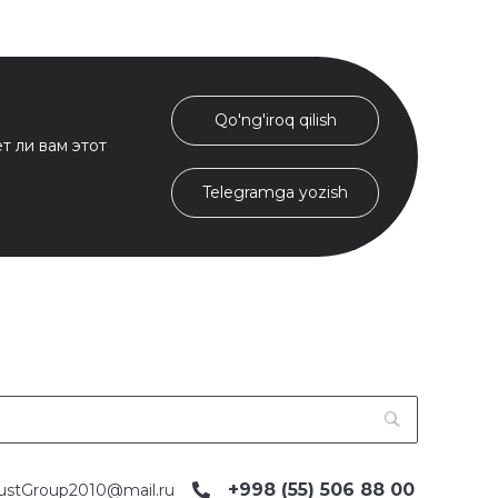
Qo'ng'iroq qilish
т ли вам этот
Telegramga yozish
+998 (55) 506 88 00
ustGroup2010@mail.ru