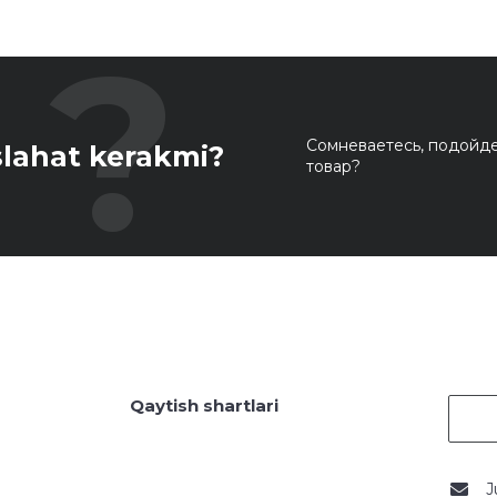
Сомневаетесь, подойде
lahat kerakmi?
товар?
Qaytish shartlari
J