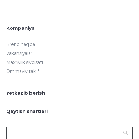
Kompaniya
Brend haqida
Vakansiyalar
Maxfiylik siyoisati
Ommaviy taklif
Yetkazib berish
Qaytish shartlari