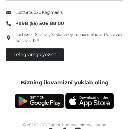
JustGroup2010@mail.ru
+998 (55) 506 88 00
Toshkent Shahar, Yakkasaroy tumani, Shota Rustaveli
ko‘chasi 12A
Telegramga yozish
Bizning ilovamizni yuklab oling
© 2026 JUST, Barcha huquqlar himoyalangan