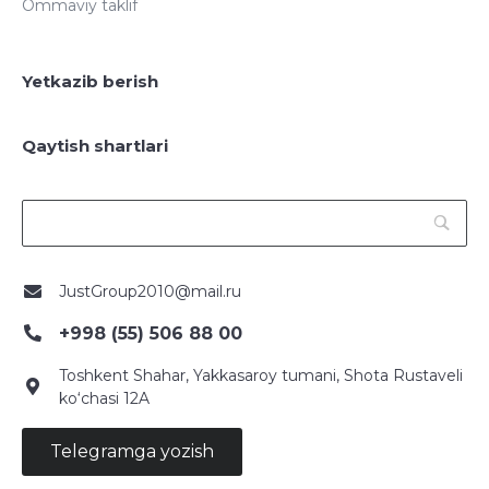
Ommaviy taklif
Yetkazib berish
Qaytish shartlari
JustGroup2010@mail.ru
+998 (55) 506 88 00
Toshkent Shahar, Yakkasaroy tumani, Shota Rustaveli
ko‘chasi 12A
Telegramga yozish