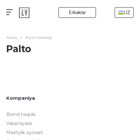
Erkaklar
UZ
Asosiy
/
Kiyim katalogi
Palto
Kompaniya
Brend haqida
Vakansiyalar
Maxfiylik siyoisati