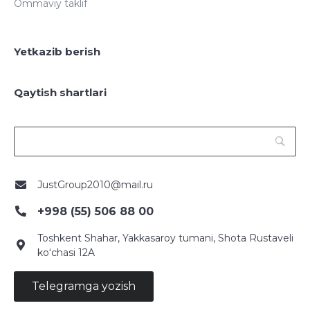
Ommaviy taklif
Yetkazib berish
Qaytish shartlari
JustGroup2010@mail.ru
+998 (55) 506 88 00
Toshkent Shahar, Yakkasaroy tumani, Shota Rustaveli
ko‘chasi 12A
Telegramga yozish