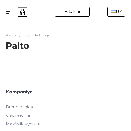
Erkaklar
UZ
Asosiy
/
Kiyim katalogi
Palto
Kompaniya
Brend haqida
Vakansiyalar
Maxfiylik siyoisati