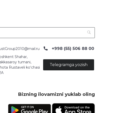
+998 (55) 506 88 00
ustGroup2010@mail.ru
oshkent Shahar,
akkasaroy tumani,
Telegramga yozish
hota Rustaveli ko‘chasi
2A
Bizning ilovamizni yuklab oling