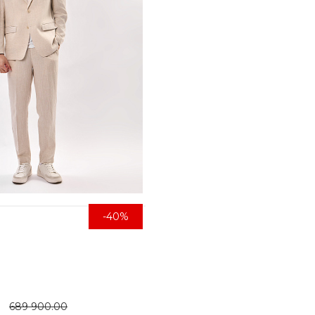
-40%
689 900.00