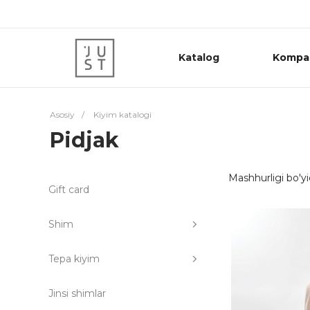
Katalog
Kompa
Asosiy
/
Kiyim katalogi
Pidjak
Mashhurligi bo'y
Gift card
Shim
Tepa kiyim
Jinsi shimlar