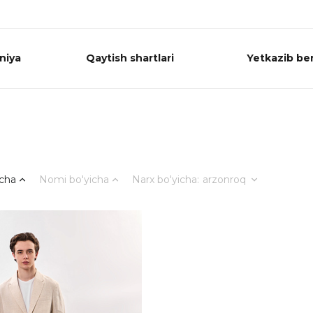
niya
Qaytish shartlari
Yetkazib ber
icha
Nomi bo'yicha
Narx bo'yicha
:
arzonroq