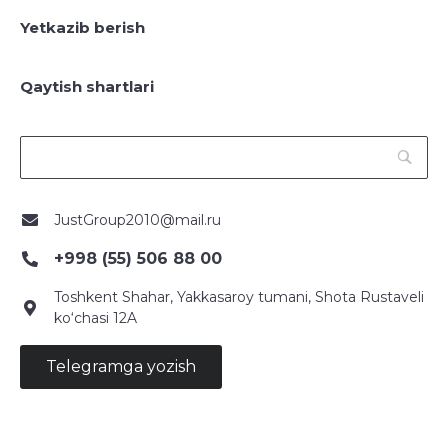
Yetkazib berish
Qaytish shartlari
JustGroup2010@mail.ru
+998 (55) 506 88 00
Toshkent Shahar, Yakkasaroy tumani, Shota Rustaveli
ko‘chasi 12A
Telegramga yozish