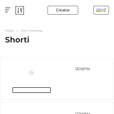
Erkaklar
UZ
Asosiy
/
Kiyim katalogi
Shorti
Шорты
Шорты