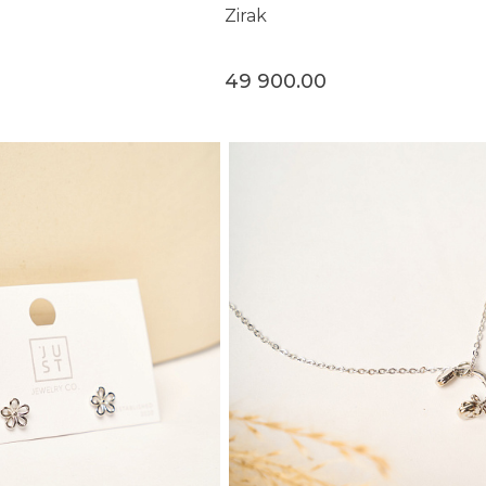
Zirak
49 900.00