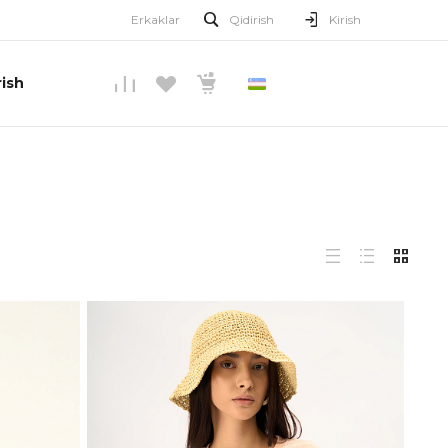
Erkaklar
Qidirish
Kirish
ish
O’ZBEKCHA