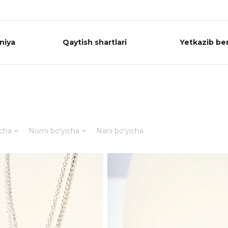
niya
Qaytish shartlari
Yetkazib ber
icha
Nomi bo'yicha
Narx bo'yicha