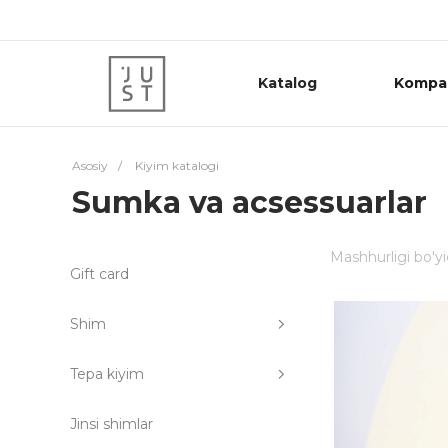
Katalog
Kompa
Asosiy
/
Kiyim katalogi
Sumka va acsessuarlar
Mashhurligi bo'y
Gift card
Shim
Tepa kiyim
Jinsi shimlar