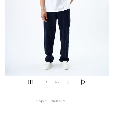
1/7
Maqola:
JT9601-5335