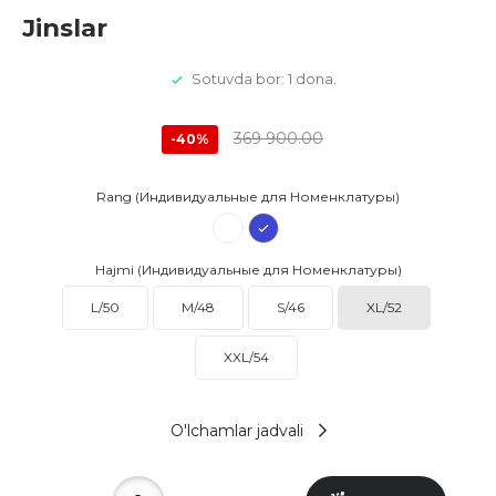
Jinslar
Sotuvda bor: 1 dona.
369 900.00
-40%
Rang (Индивидуальные для Номенклатуры)
Hajmi (Индивидуальные для Номенклатуры)
L/50
M/48
S/46
XL/52
XXL/54
O'lchamlar jadvali