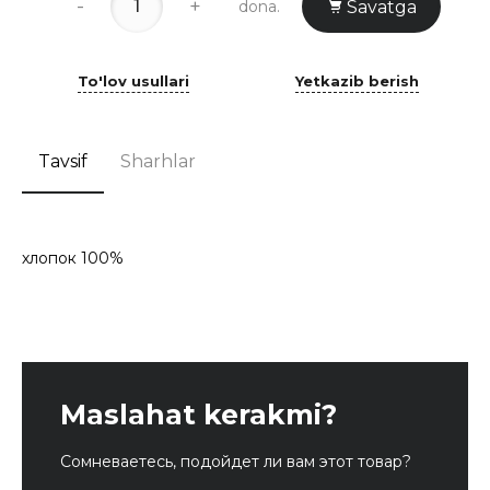
-
+
dona.
Savatga
To'lov usullari
Yetkazib berish
Tavsif
Sharhlar
хлопок 100%
Maslahat kerakmi?
Сомневаетесь, подойдет ли вам этот товар?