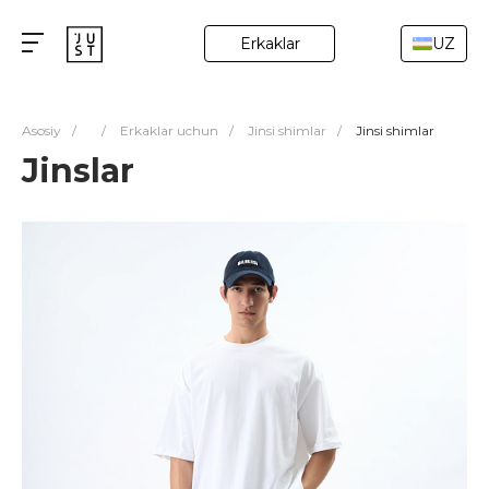
Erkaklar
UZ
Asosiy
/
/
Erkaklar uchun
/
Jinsi shimlar
/
Jinsi shimlar
Jinslar