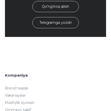
Qo'ng'iroq qilish
Telegramga yozish
Kompaniya
Brend haqida
Vakansiyalar
Maxfiylik siyoisati
Ommaviy taklif