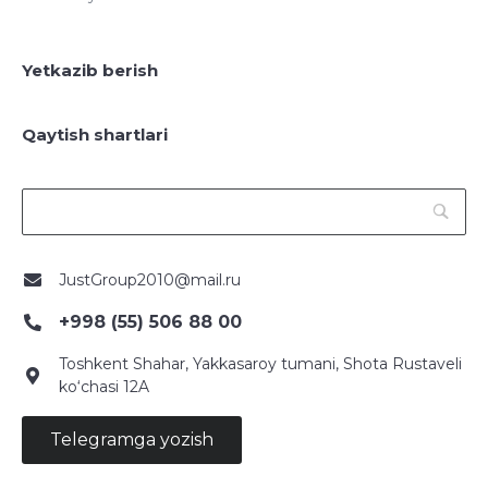
Yetkazib berish
Qaytish shartlari
JustGroup2010@mail.ru
+998 (55) 506 88 00
Toshkent Shahar, Yakkasaroy tumani, Shota Rustaveli
ko‘chasi 12A
Telegramga yozish