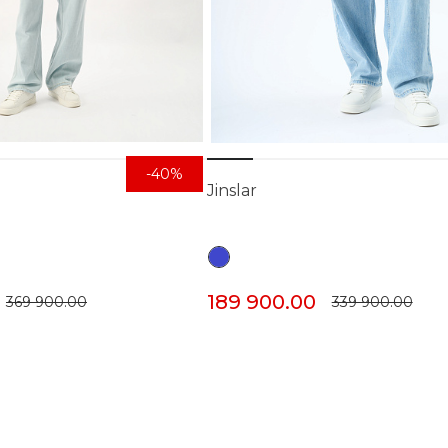
-40%
Jinslar
189 900.00
369 900.00
339 900.00