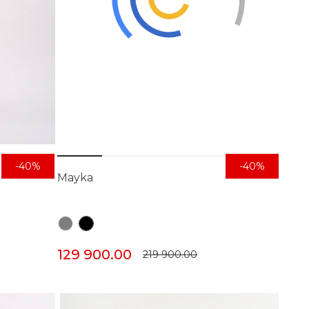
-40%
-40%
Mayka
129 900.00
219 900.00