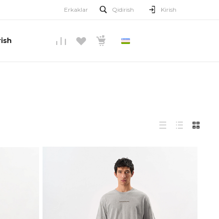
Erkaklar
Qidirish
Kirish
ish
O’ZBEKCHA