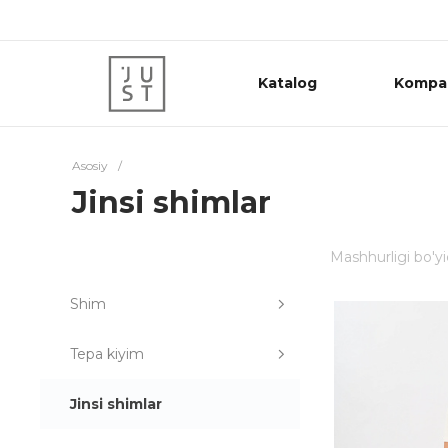
Katalog
Kompa
Asosiy
/
Jinsi shimlar
Mashhurligi bo'y
Shim
Tepa kiyim
Jinsi shimlar