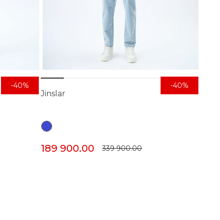
-40%
-40%
Jinslar
189 900.00
339 900.00