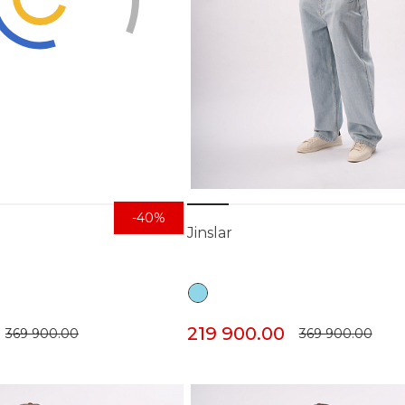
-40%
Jinslar
219 900.00
369 900.00
369 900.00