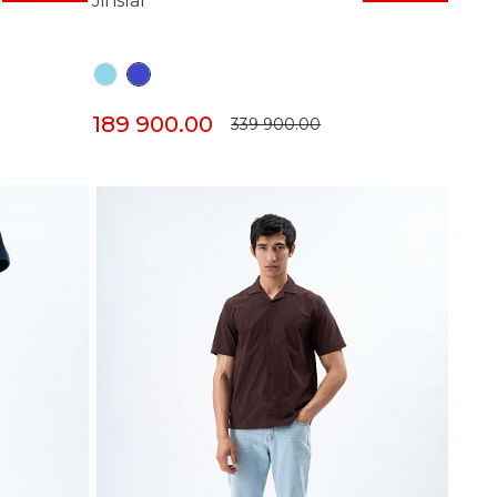
Jinslar
189 900.00
339 900.00