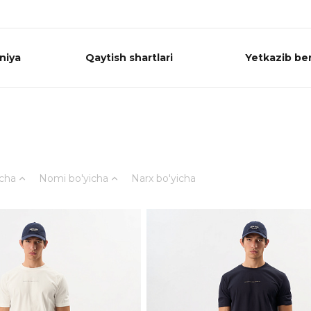
niya
Qaytish shartlari
Yetkazib ber
icha
Nomi bo'yicha
Narx bo'yicha