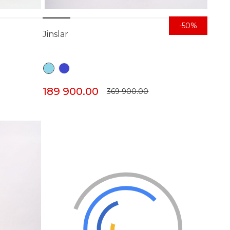
-50%
Jinslar
189 900.00
369 900.00