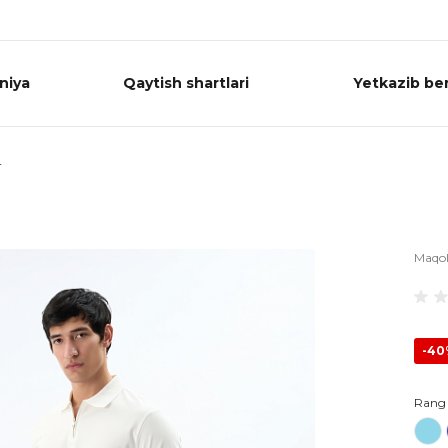
niya
Qaytish shartlari
Yetkazib ber
r
Maqo
-4
Rang