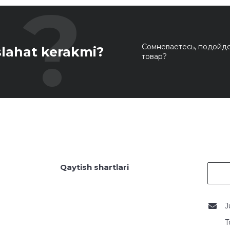
Сомневаетесь, подойде
lahat kerakmi?
товар?
Qaytish shartlari
J
T