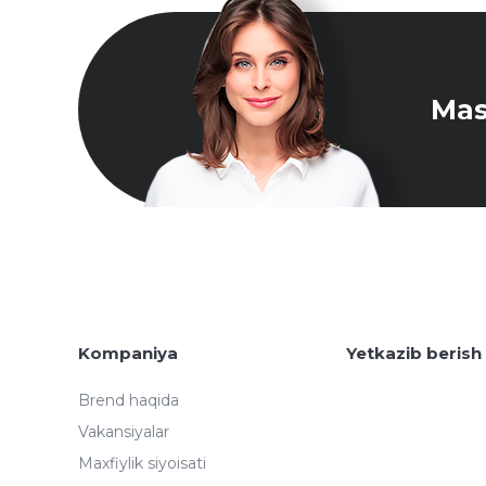
Mas
Kompaniya
Yetkazib berish
Brend haqida
Vakansiyalar
Maxfiylik siyoisati