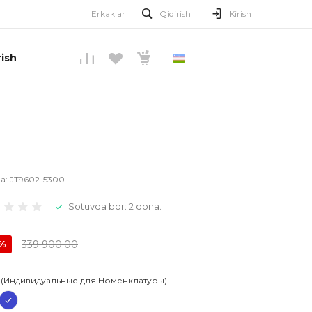
Erkaklar
Qidirish
Kirish
ish
O’ZBEKCHA
la:
JT9602-5300
Sotuvda bor: 2 dona.
339 900.00
0%
 (Индивидуальные для Номенклатуры)