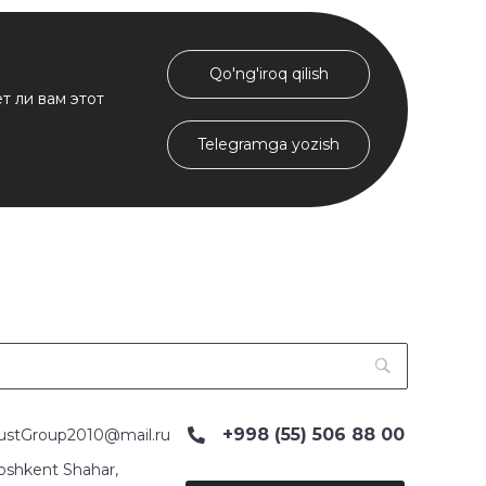
Qo'ng'iroq qilish
т ли вам этот
Telegramga yozish
+998 (55) 506 88 00
ustGroup2010@mail.ru
oshkent Shahar,