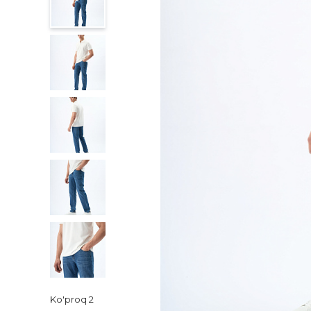
Ko'proq
2