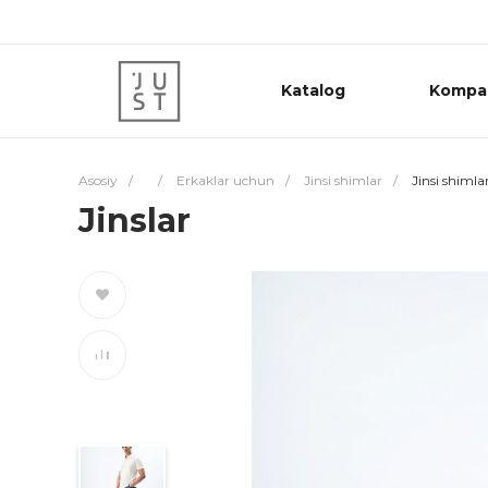
Katalog
Kompa
Asosiy
/
/
Erkaklar uchun
/
Jinsi shimlar
/
Jinsi shimla
Jinslar