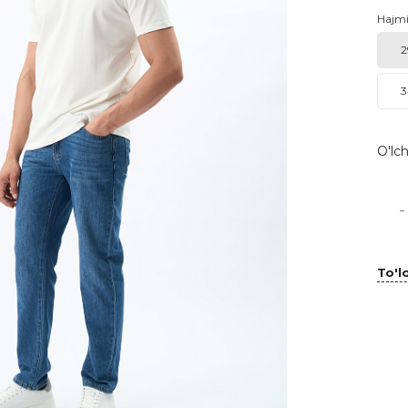
Hajm
2
3
O'lch
-
To'lo