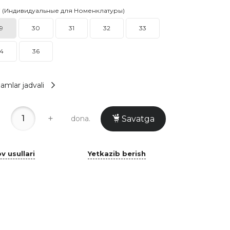
i (Индивидуальные для Номенклатуры)
9
30
31
32
33
4
36
amlar jadvali
+
dona.
Savatga
v usullari
Yetkazib berish