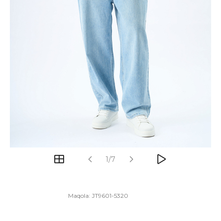
1/7
Maqola:
JT9601-5320