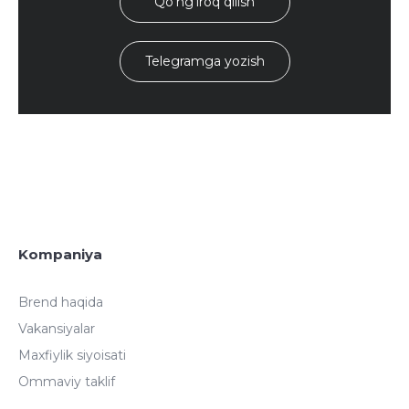
Qo'ng'iroq qilish
Telegramga yozish
Kompaniya
Brend haqida
Vakansiyalar
Maxfiylik siyoisati
Ommaviy taklif