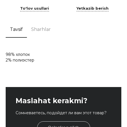
To'lov usullari
Yetkazib berish
Tavsif
Sharhlar
98% хлопок
2% полиэстер
Maslahat kerakmi?
Сомневаетесь, подойдет ли вам этот товар?