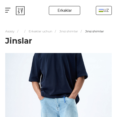
Erkaklar
UZ
Asosiy
/
/
Erkaklar uchun
/
Jinsi shimlar
/
Jinsi shimlar
Jinslar