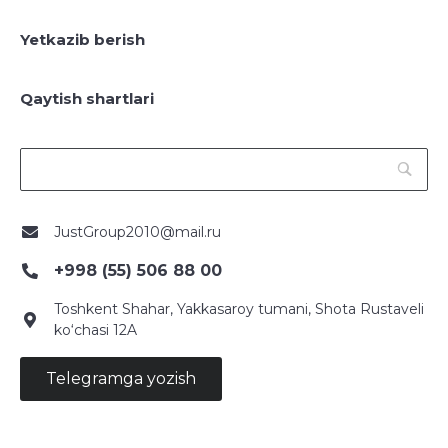
Yetkazib berish
Qaytish shartlari
JustGroup2010@mail.ru
+998 (55) 506 88 00
Toshkent Shahar, Yakkasaroy tumani, Shota Rustaveli
ko‘chasi 12A
Telegramga yozish