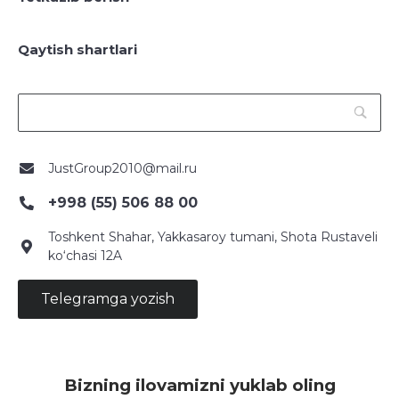
Qaytish shartlari
JustGroup2010@mail.ru
+998 (55) 506 88 00
Toshkent Shahar, Yakkasaroy tumani, Shota Rustaveli
ko‘chasi 12A
Telegramga yozish
Bizning ilovamizni yuklab oling