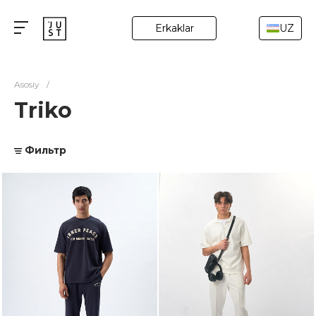
Erkaklar
UZ
Asosiy
/
Triko
Фильтр