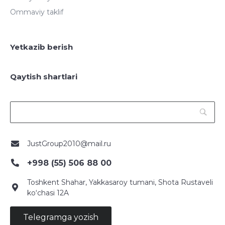
Ommaviy taklif
Yetkazib berish
Qaytish shartlari
JustGroup2010@mail.ru
+998 (55) 506 88 00
Toshkent Shahar, Yakkasaroy tumani, Shota Rustaveli
ko‘chasi 12A
Telegramga yozish