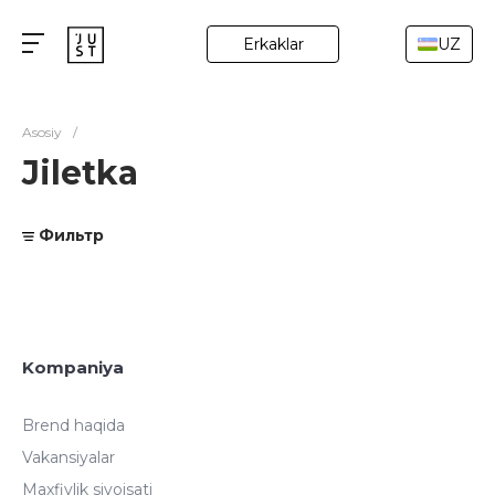
Erkaklar
UZ
Asosiy
/
Jiletka
Фильтр
Kompaniya
Brend haqida
Vakansiyalar
Maxfiylik siyoisati